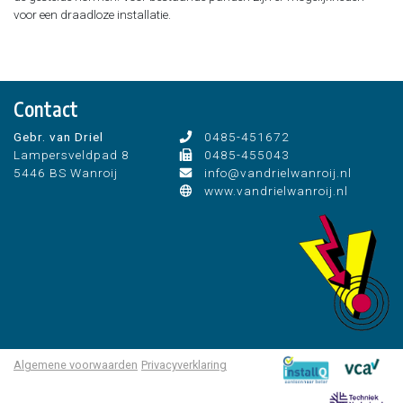
voor een draadloze installatie.
Zonnepanelen
LED-verlichting
Scope 8 of scope 10 inspecties
Contact
Gebr. van Driel
0485-451672
Lampersveldpad 8
0485-455043
5446 BS Wanroij
info@vandrielwanroij.nl
www.vandrielwanroij.nl
Algemene voorwaarden
Privacyverklaring