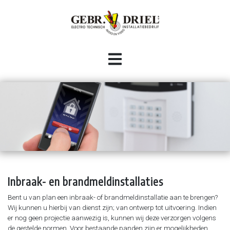
HOME
INSTALLATIE
Woningbouw
BESTURINGSTECHNIEK
Utiliteit
Industriële automatisering
CONTACT
Industrie
Bekabelingswerkzaamheden (industrieel en HVAC)
Audio / video
Panelen (om)bouw
Inbraak- en brandmeldinstallaties
Inbraak- en brandmeldinstallaties
Domotica systemen
Bent u van plan een inbraak- of brandmeldinstallatie aan te brengen?
Wij kunnen u hierbij van dienst zijn; van ontwerp tot uitvoering. Indien
Data-netwerken
er nog geen projectie aanwezig is, kunnen wij deze verzorgen volgens
Camera-installaties
de gestelde normen. Voor bestaande panden zijn er mogelijkheden