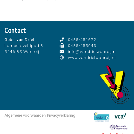
Zonnepanelen
LED-verlichting
Scope 8 of scope 10 inspecties
Contact
Gebr. van Driel
0485-451672
Lampersveldpad 8
0485-455043
5446 BS Wanroij
info@vandrielwanroij.nl
www.vandrielwanroij.nl
Algemene voorwaarden
Privacyverklaring