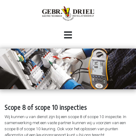
HOME
INSTALLATIE
Woningbouw
BESTURINGSTECHNIEK
Utiliteit
Industriële automatisering
CONTACT
Industrie
Bekabelingswerkzaamheden (industrieel en HVAC)
Audio / video
Panelen (om)bouw
Scope 8 of scope 10 inspecties
Inbraak- en brandmeldinstallaties
Domotica systemen
Wij kunnen u van dienst zijn bij een scope 8 of scope 10 inspectie. In
samenwerking met een vaste partner kunnen wij u voorzien van een
Data-netwerken
scope 8 of scope 10 keuring. Ook voor het oplossen van punten
Camera-installaties
afkomstig uit een keuringsrapport kunt u bij ons terecht.