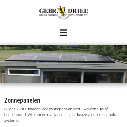
HOME
INSTALLATIE
Woningbouw
BESTURINGSTECHNIEK
Utiliteit
Industriële automatisering
CONTACT
Industrie
Bekabelingswerkzaamheden (industrieel en HVAC)
Audio / video
Panelen (om)bouw
Zonnepanelen
Inbraak- en brandmeldinstallaties
Domotica systemen
Bij ons kunt u terecht voor zonnepanelen voor uw woonhuis of
bedrijfspand. Wij kunnen u adviseren bij de keuze voor een bepaald
Data-netwerken
systeem.
Camera-installaties